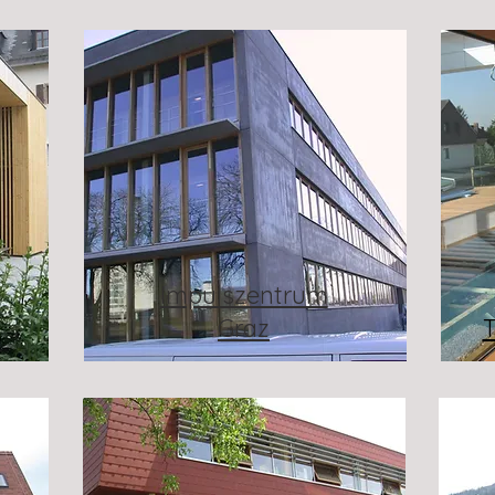
Impulszentrum
Graz
T