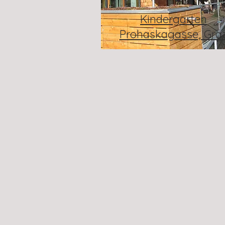
Kindergarten
Prohaskagasse, Gra