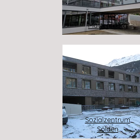
BRG
Mattersburg
Sozialzentrum
Sölden