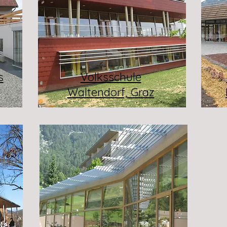
s
Volksschule
Waltendorf, Graz