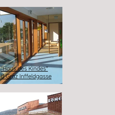
"Haus des Kindes"
U Graz Inffeldgasse