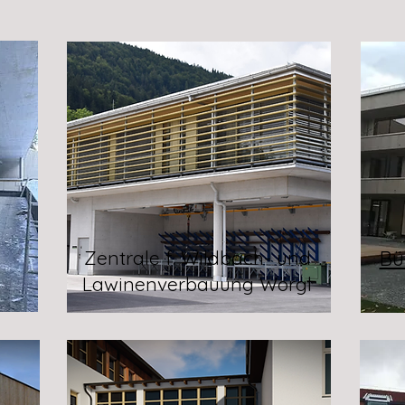
Zentrale f. Wildbach- und
Bü
Lawinenverbauung Wörgl