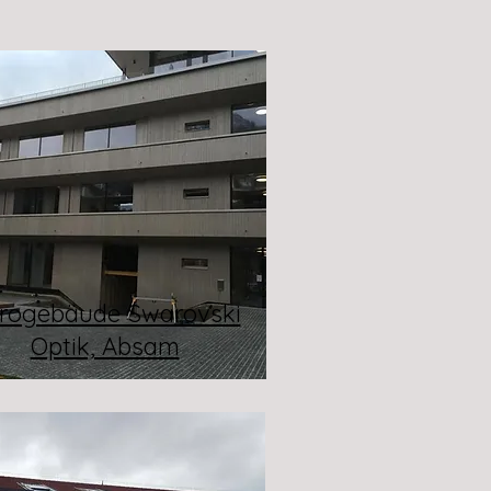
rogebäude Swarovski
Optik, Absam