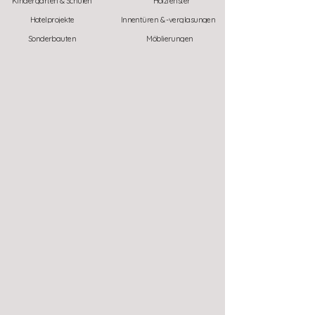
Kindergärten & Schulen
Holzfenster
Hotelprojekte
Innentüren & -verglasungen
Sonderbauten
Möblierungen